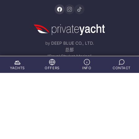
by
DEEP BLUE CO., LTD.
总部
“Royal Phuket Marina”
Phuket 83000
YACHTS
OFFERS
INFO
CONTACT
路线
(仅限预约)
© 2002 - 2026 private-yacht-samui.com – 版权所有。