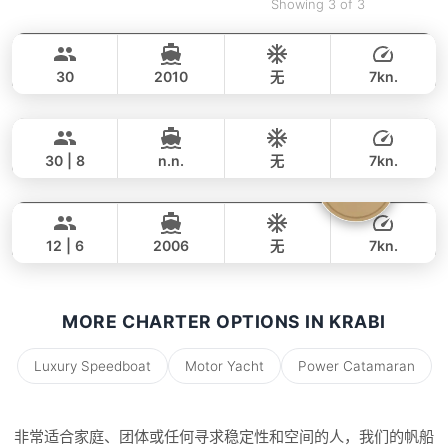
Showing 3 of 3
Adonis
Krabi
LAGOON 40FT
30
2010
无
7kn.
Mon Amour
Krabi
全天
74,000 THB
63,600 THB
LAGOON 47FT
30 | 8
n.n.
无
7kn.
Parrot
Krabi
全天
58,000 THB
40,000 THB
FOUNTAINE PAJOT 40FT
12 | 6
2006
无
7kn.
全天
34,000 THB
27,100 THB
MORE CHARTER OPTIONS IN KRABI
Luxury Speedboat
Motor Yacht
Power Catamaran
非常适合家庭、团体或任何寻求稳定性和空间的人，我们的帆船