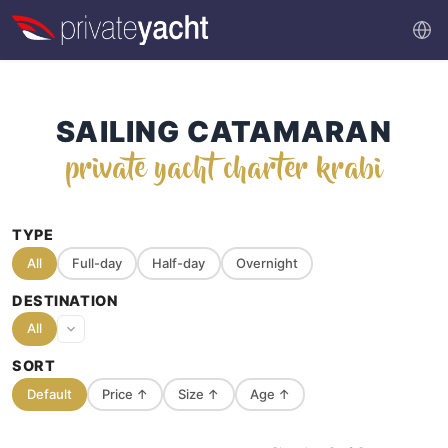
SAILING CATAMARAN
private yacht charter krabi
TYPE
All
Full-day
Half-day
Overnight
DESTINATION
All
SORT
Default
Price
↑
Size
↑
Age
↑