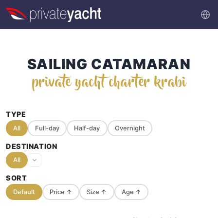
SAILING CATAMARAN
private yacht charter krabi
TYPE
All
Full-day
Half-day
Overnight
DESTINATION
All
SORT
Default
Price
↑
Size
↑
Age
↑