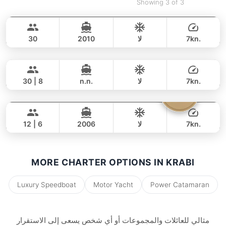
Showing 3 of 3
Adonis
Krabi
LAGOON 40FT
7kn.
لا
2010
30
Mon Amour
Krabi
يوم كامل
74,000 THB
63,600 THB
LAGOON 47FT
7kn.
لا
n.n.
30 | 8
Parrot
Krabi
يوم كامل
58,000 THB
40,000 THB
FOUNTAINE PAJOT 40FT
7kn.
لا
2006
12 | 6
يوم كامل
34,000 THB
27,100 THB
MORE CHARTER OPTIONS IN KRABI
Luxury Speedboat
Motor Yacht
Power Catamaran
مثالي للعائلات والمجموعات أو أي شخص يسعى إلى الاستقرار