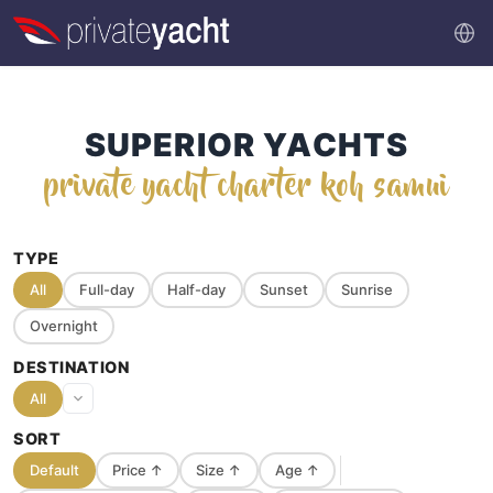
SUPERIOR YACHTS
private yacht charter koh samui
TYPE
All
Full-day
Half-day
Sunset
Sunrise
Overnight
DESTINATION
All
SORT
Default
Price
↑
Size
↑
Age
↑