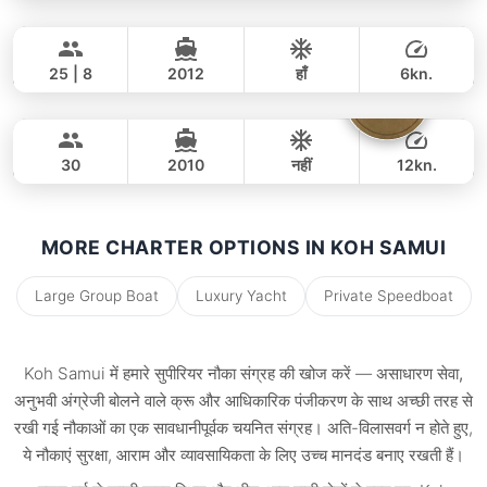
Nautiness
Koh Samui
पूरे दिन
34,000 THB
30,600 THB
CUSTOM BUILD 46FT
25 | 8
2012
हाँ
6kn.
Mademoiselle
Koh Samui
पूरे दिन
65,000 THB
56,500 THB
CUSTOM BUILD 40FT
30
2010
नहीं
12kn.
पूरे दिन
47,000 THB
43,500 THB
MORE CHARTER OPTIONS IN KOH SAMUI
Large Group Boat
Luxury Yacht
Private Speedboat
Koh Samui में हमारे
सुपीरियर नौका संग्रह
की खोज करें —
असाधारण सेवा,
अनुभवी अंग्रेजी बोलने वाले क्रू और आधिकारिक पंजीकरण
के साथ अच्छी तरह से
रखी गई नौकाओं का एक सावधानीपूर्वक चयनित संग्रह। अति-विलासवर्ग न होते हुए,
ये नौकाएं सुरक्षा, आराम और व्यावसायिकता के लिए उच्च मानदंड बनाए रखती हैं।