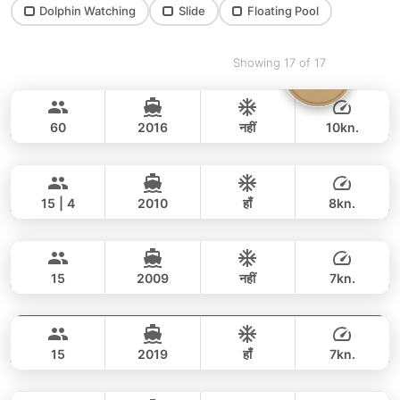
Dolphin Watching
Slide
Floating Pool
Showing 17 of 17
Tranquilla
Koh Samui
CUSTOM BUILD 72FT
60
2016
नहीं
10kn.
Jana
Koh Samui
पूरे दिन
135,000 THB
110,600 THB
FOUNTAINE PAJOT 43FT
15 | 4
2010
हाँ
8kn.
Ninja
Koh Samui
पूरे दिन
54,000 THB
47,100 THB
CUSTOM BUILD 38FT
15
2009
नहीं
7kn.
Monroe
Koh Samui
पूरे दिन
53,000 THB
44,700 THB
LAGOON 42FT
15
2019
हाँ
7kn.
Samusail
Koh Samui
पूरे दिन
102,000 THB