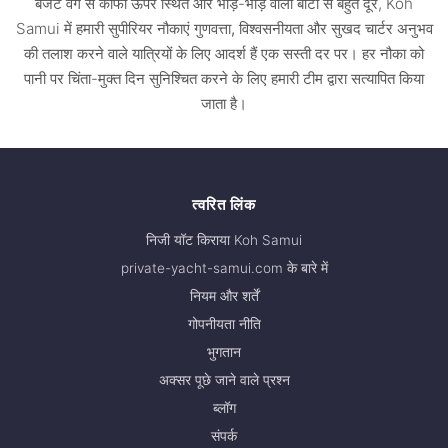
बजट वर्ग से काफी ऊपर स्थित और भीड़-भाड़ वाली बोटों से बहुत दूर, Koh
Samui में हमारी सुपीरियर नौकाएं
गुणवत्ता, विश्वसनीयता और सुखद चार्टर अनुभव
की तलाश करने वाले यात्रियों के लिए आदर्श हैं
एक सस्ती दर पर। हर नौका को
पानी पर चिंता-मुक्त दिन सुनिश्चित करने के लिए हमारी टीम द्वारा सत्यापित किया
जाता है।
त्वरित लिंक
निजी यॉट किराया Koh Samui
private-yacht-samui.com के बारे में
नियम और शर्तें
गोपनीयता नीति
भुगतान
अक्सर पूछे जाने वाले प्रश्न
ब्लॉग
संपर्क