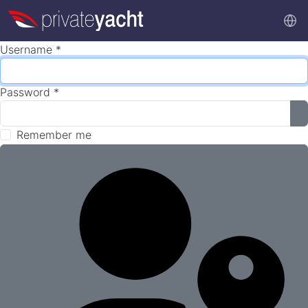
Username
*
Password
*
S
Remember me