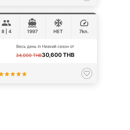
Verona
Koh Samui
CUSTOM BUILD 44FT
8 | 4
1997
НЕТ
7kn.
Весь день in Низкий сезон от
30,600 THB
34,000 THB