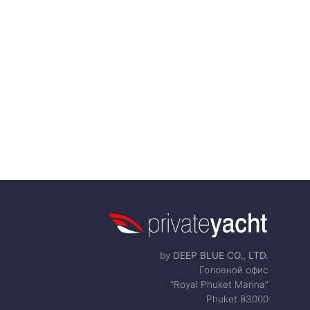
by
DEEP BLUE CO., LTD.
Головной офис
“Royal Phuket Marina”
Phuket 83000