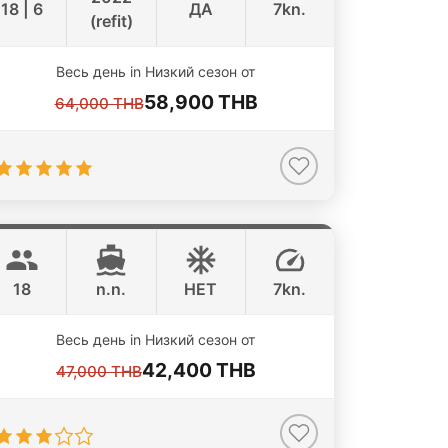
18 | 6
ДА
7kn.
(refit)
Весь день in Низкий сезон от
58,900 THB
64,000 THB
Dreamer
Koh Samui
SEAWIND 33FT
18
n.n.
НЕТ
7kn.
Весь день in Низкий сезон от
42,400 THB
47,000 THB