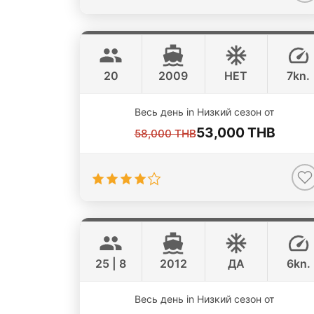
Claire
Koh Samui
PRIVILEGE 43FT
20
2009
НЕТ
7kn.
Весь день in Низкий сезон от
53,000 THB
58,000 THB
Nautiness
Koh Samui
CUSTOM BUILD 46FT
25 | 8
2012
ДА
6kn.
Весь день in Низкий сезон от