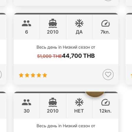
Freedom
Koh Samui
HANS CRISTIAN YARD 52FT
6
2010
ДА
7kn.
Весь день in Низкий сезон от
44,700 THB
51,000 THB
Mademoiselle
Koh Samui
CUSTOM BUILD 40FT
30
2010
НЕТ
12kn.
Весь день in Низкий сезон от