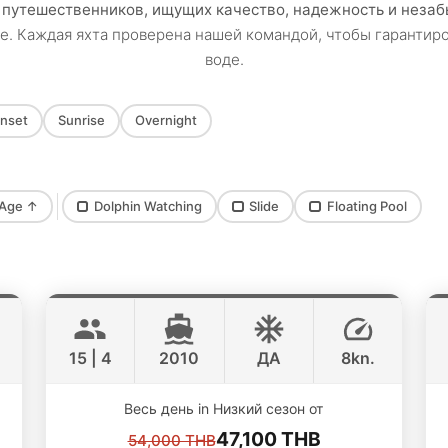
 путешественников, ищущих качество, надежность и неза
е. Каждая яхта проверена нашей командой, чтобы гарантиро
воде.
nset
Sunrise
Overnight
Age
↑
Dolphin Watching
Slide
Floating Pool
Jana
Koh Samui
FOUNTAINE PAJOT 43FT
15 | 4
2010
ДА
8kn.
Весь день in Низкий сезон от
47,100 THB
54,000 THB