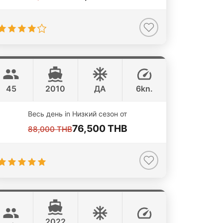
Smaragd
Koh Samui
LAGOON 50FT
45
2010
ДА
6kn.
ONLINE AVAILABILITY
Весь день in Низкий сезон от
76,500 THB
88,000 THB
Poseidon
Koh Samui
SHUTTLEWORTH / FLOETH 44FT
2022