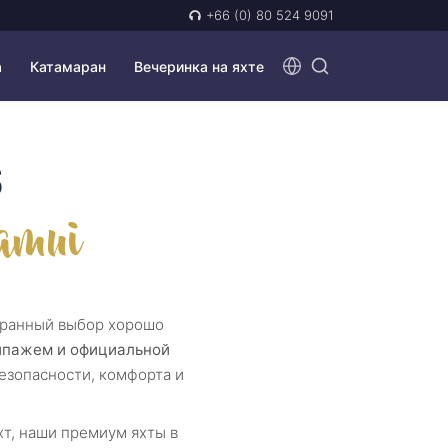
+66 (0) 80 524 9091
а
Катамаран
Вечеринка на яхте
S
samui
ранный выбор хорошо
ипажем и официальной
безопасности, комфорта и
т, наши премиум яхты в