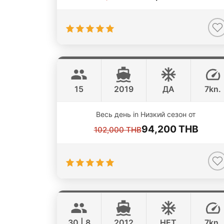
Monroe
Koh Samui
LAGOON 42FT
15
2019
ДА
7kn.
Весь день in Низкий сезон от
94,200 THB
102,000 THB
Vape
Koh Samui
LAGOON 44FT
30 | 8
2012
НЕТ
7kn.