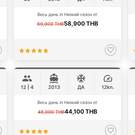
ONLINE AVAILABILITY
Весь день in Низкий сезон от
58,900 THB
69,000 THB
Glamour
Koh Samui
HANSE 54FT
12 | 4
2013
ДА
12kn.
Весь день in Низкий сезон от
44,100 THB
48,000 THB