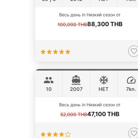
Весь день in Низкий сезон от
88,300 THB
100,000 THB
Victory
Koh Samui
CUSTOM BUILD 37FT
10
2007
НЕТ
7kn.
Весь день in Низкий сезон от
47,100 THB
52,000 THB