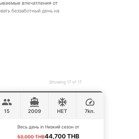
бываемые впечатления от
вать беззаботный день на
Showing 17 of 17
Ninja
Koh Samui
CUSTOM BUILD 38FT
15
2009
НЕТ
7kn.
Весь день in Низкий сезон от
44,700 THB
53,000 THB