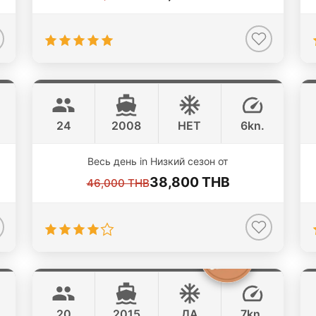
Samusail
Koh Samui
CUSTOM BUILD 46FT
24
2008
НЕТ
6kn.
Весь день in Низкий сезон от
38,800 THB
46,000 THB
Emerald
Koh Samui
LAGOON 40FT
20
2015
ДА
7kn.