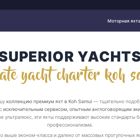
Моторная яхт
SUPERIOR YACHT
ate yacht charter koh 
ашу
коллекцию премиум яхт в Koh Samui
— тщательно подоб
 с
исключительным сервисом, опытным англоговорящим эк
 не ультралюкс, эти яхты поддерживают высокие стандарты 
профессионализма.
 выше эконом-класса и далеко от массовых прогулочных ях