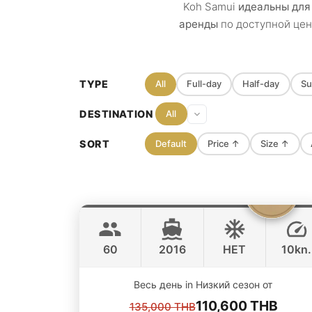
Koh Samui
идеальны для
аренды
по доступной цен
TYPE
All
Full-day
Half-day
Su
DESTINATION
All
SORT
Default
Price
↑
Size
↑
Tranquilla
Koh Samui
CUSTOM BUILD 72FT
60
2016
НЕТ
10kn.
Весь день in Низкий сезон от
110,600 THB
135,000 THB